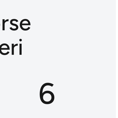
orse
eri
+
6