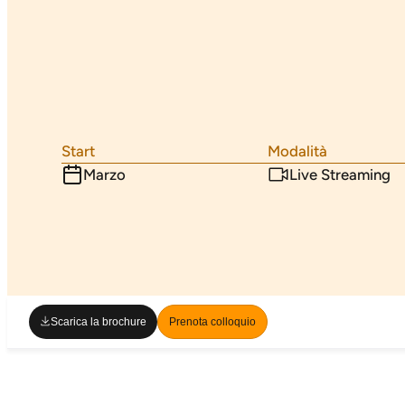
Start
Modalità
Marzo
Live Streaming
Scarica la brochure
Prenota colloquio
Scarica la brochure
Prenota colloquio