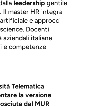
dalla
leadership
gentile
 Il master HR integra
 artificiale e approcci
 science. Docenti
à aziendali italiane
ali e competenze
sità Telematica
entare la versione
onosciuta dal MUR