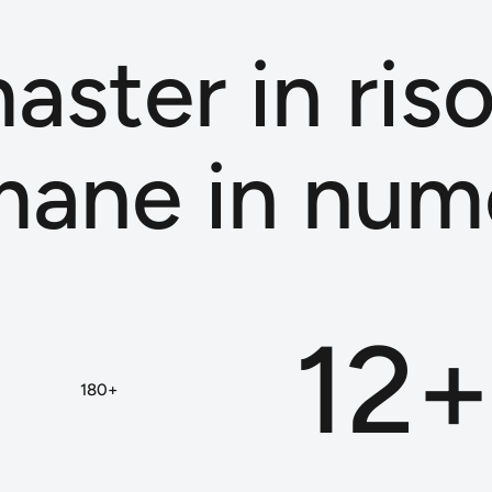
master in ris
ane in num
12
180+