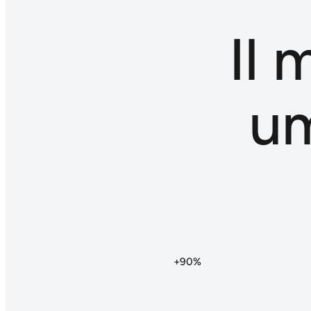
Il 
um
+90%