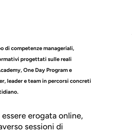
po di competenze manageriali,
ormativi progettati sulle reali
 Academy, One Day Program e
, leader e team in percorsi concreti
tidiano.
ò essere erogata online,
verso sessioni di