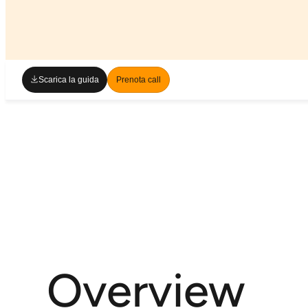
Scarica la guida
Prenota call
Scarica la guida
Prenota call
Overview