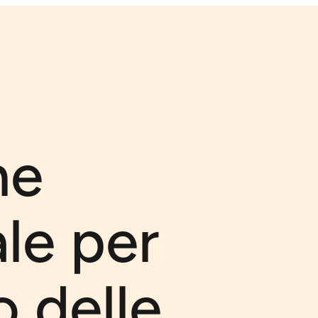
ne
le per
o delle