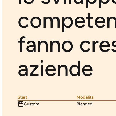
competen
fanno cre
aziende
Start
Modalità
Custom
Blended