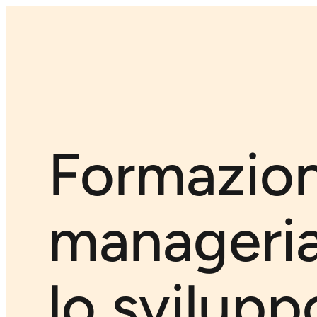
Formazio
manageria
lo svilupp