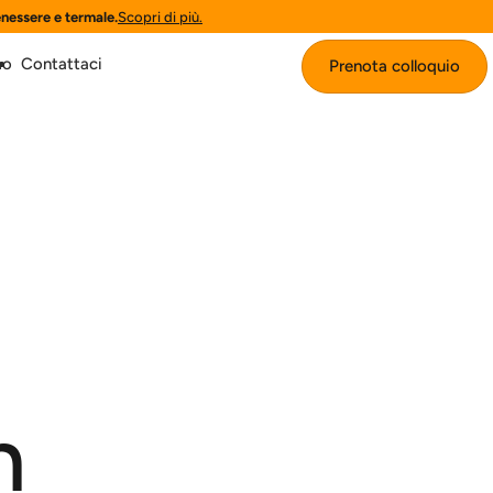
enessere e termale.
Scopri di più.
mo
Contattaci
Prenota colloquio
Prenota colloquio
n