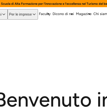
a Scuola di Alta Formazione per l'innovazione e l'eccellenza nel Turismo del b
Faculty
Dicono di noi
Magazine
Chi sia
i
Per le imprese
Benvenuto i