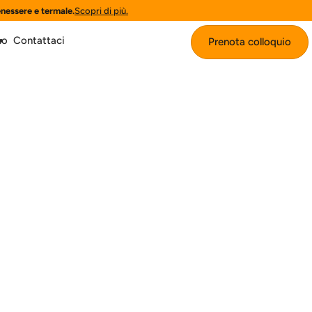
enessere e termale.
Scopri di più.
mo
Contattaci
Prenota colloquio
Prenota colloquio