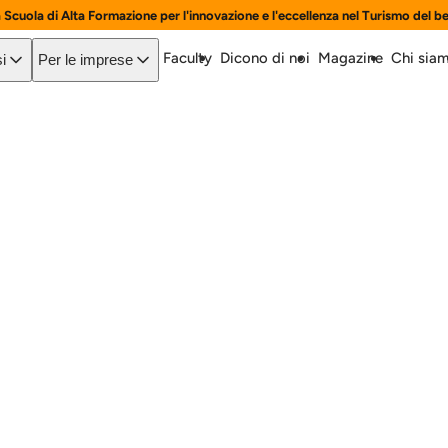
a Scuola di Alta Formazione per l'innovazione e l'eccellenza nel Turismo del b
Faculty
Dicono di noi
Magazine
Chi sia
i
Per le imprese