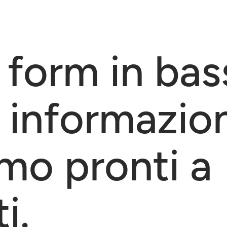
 form in bas
 informazion
mo pronti a
i.