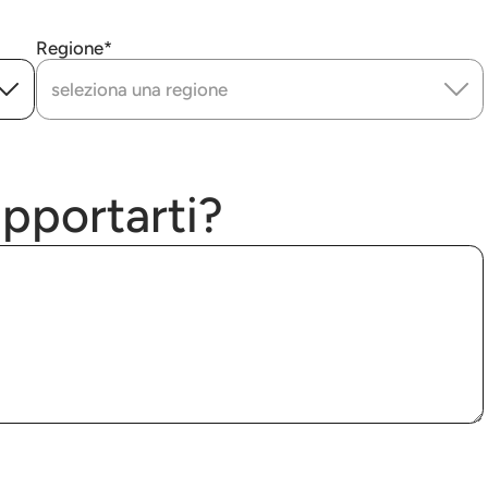
Regione
seleziona una regione
pportarti?