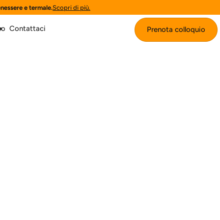
enessere e termale.
Scopri di più.
mo
Contattaci
Prenota colloquio
Prenota colloquio