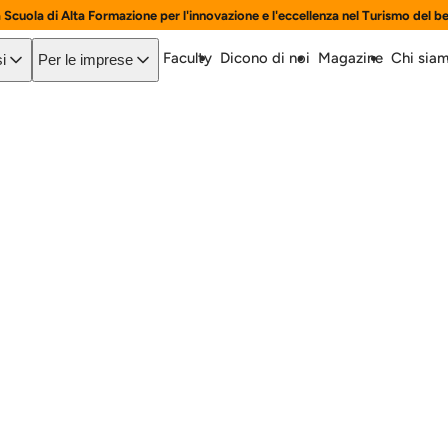
a Scuola di Alta Formazione per l'innovazione e l'eccellenza nel Turismo del b
Faculty
Dicono di noi
Magazine
Chi sia
i
Per le imprese