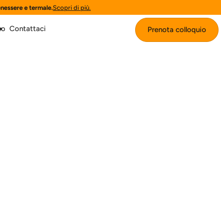
enessere e termale.
Scopri di più.
mo
Contattaci
Prenota colloquio
Prenota colloquio