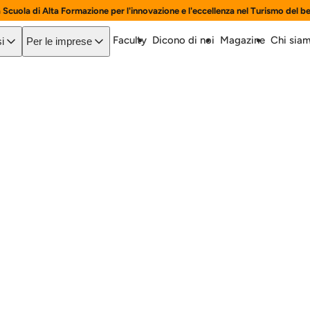
a Scuola di Alta Formazione per l'innovazione e l'eccellenza nel Turismo del b
Faculty
Dicono di noi
Magazine
Chi sia
i
Per le imprese