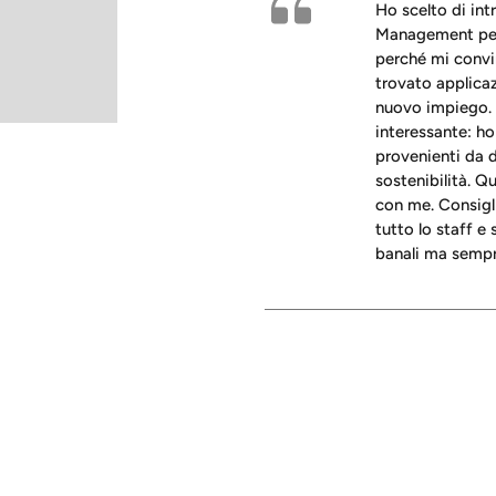
Ho scelto di int
Management per 
perché mi convint
trovato applicazi
nuovo impiego. 
interessante: h
provenienti da d
sostenibilità. Q
con me. Consigl
tutto lo staff e
banali ma sempre