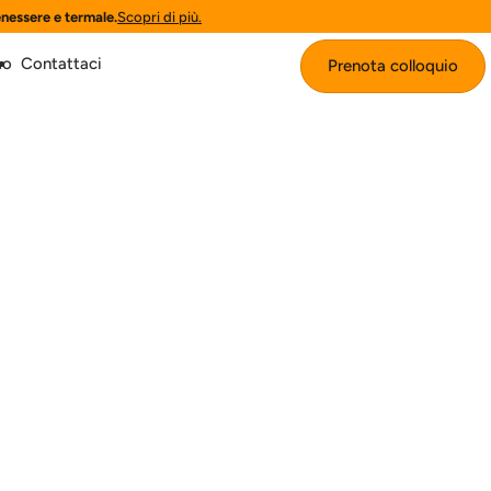
enessere e termale.
Scopri di più.
mo
Contattaci
Prenota colloquio
Prenota colloquio