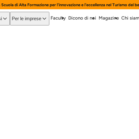
a Scuola di Alta Formazione per l'innovazione e l'eccellenza nel Turismo del b
Faculty
Dicono di noi
Magazine
Chi sia
i
Per le imprese