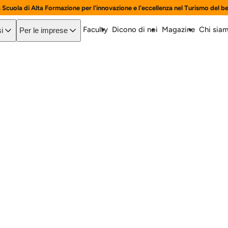
a Scuola di Alta Formazione per l'innovazione e l'eccellenza nel Turismo del b
Faculty
Dicono di noi
Magazine
Chi sia
i
Per le imprese