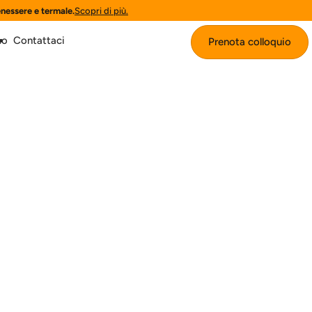
enessere e termale.
Scopri di più.
mo
Contattaci
Prenota colloquio
Prenota colloquio