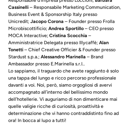
Responsabile d’Impresa presso Loccioni;
Barbara
Cassinelli
– Responsabile Marketing Communication,
Business Event & Sponsorship Italy presso
Unicredit;
Jacopo Corona
– Founder presso Frolla
Microbiscottificio;
Andrea Sportillo
– CEO presso
MOCA Interactive;
Cristina Scocchia
–
Amministratrice Delegata presso Illycaffè;
Alan
Tonetti
– Chief Creative Officier & Founder presso
Stardust s.p.a.;
Alessandro Marinella
– Brand
Ambassador presso E.Marinella s.r.l..
Lo sappiamo, il traguardo che avete raggiunto è solo
una tappa del lungo e ricco percorso professionale
davanti a voi. Noi, però, siamo orgogliosi di avervi
accompagnato all’interno del bellissimo mondo
dell’hotellerie. Vi auguriamo di non dimenticare mai
quelle valigie ricche di curiosità, proattività e
determinazione che vi hanno contraddistinto fino ad
ora! In bocca al lupo a tutti!