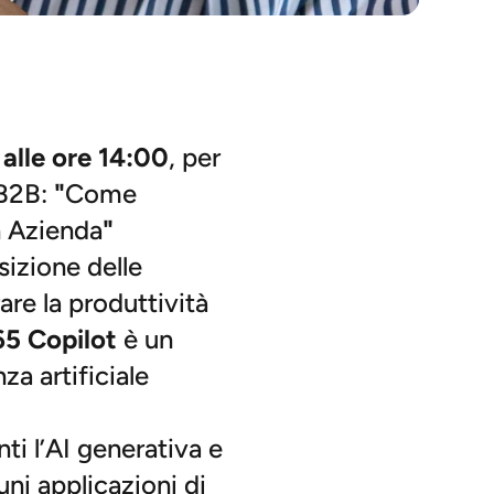
alle ore 14:00
, per
 B2B:
"
Come
n Azienda
"
osizione delle
rare la produttività
65 Copilot
è un
za artificiale
i l’AI generativa e
uni applicazioni di