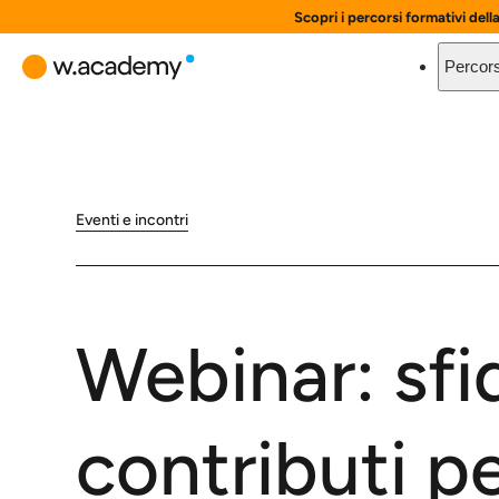
Scopri i percorsi formativi dell
Percors
Eventi e incontri
Webinar: sfid
contributi p