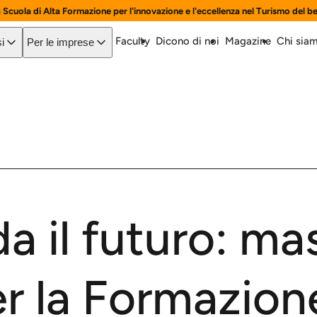
a Scuola di Alta Formazione per l'innovazione e l'eccellenza nel Turismo del b
Faculty
Dicono di noi
Magazine
Chi sia
i
Per le imprese
a il futuro: ma
er la Formazion