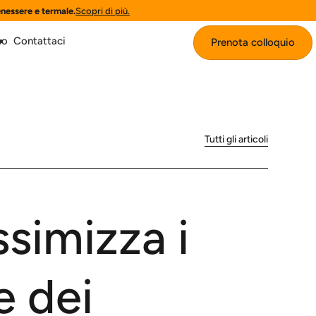
enessere e termale.
Scopri di più.
mo
Contattaci
Prenota colloquio
Prenota colloquio
Tutti gli articoli
ssimizza i
e dei