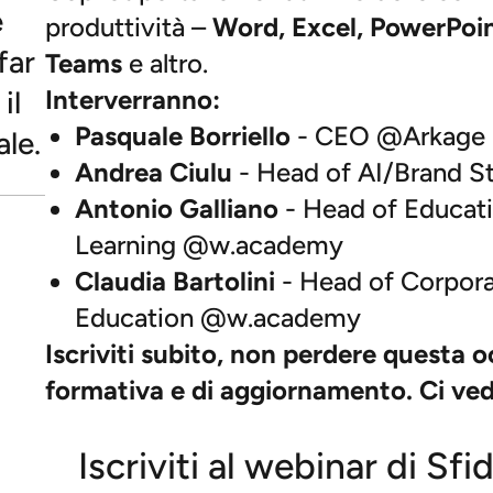
e
produttività –
Word, Excel, PowerPoin
far
Teams
e altro.
Interverranno:
il
Pasquale Borriello
- CEO @Arkage
le.
Andrea Ciulu
- Head of AI/Brand S
Antonio Galliano
- Head of Educati
Learning @w.academy
Claudia Bartolini
- Head of Corporat
Education @w.academy
Iscriviti subito, non perdere questa 
formativa e di aggiornamento. Ci ve
Iscriviti al webinar di Sfid