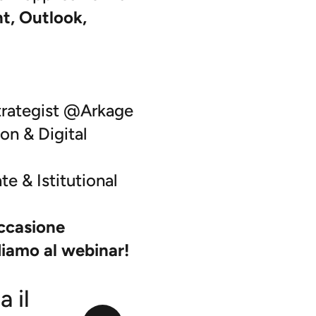
t, Outlook,
trategist @Arkage
on & Digital
e & Istitutional
occasione
diamo al webinar!
a il