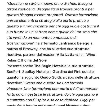
“
Quest’anno sarà un nuovo anno di sfide. Bisogna
alzare l’asticella. Bisogna farsi trovare pronti e per
questo bisogna essere preparati. Questa formazione
unisce elementi di strategia alla parte pratica e
questo è il mix vincente per chi oggi vuole costruire il
suo futuro in un settore come quello del turismo che
sta vivendo un momento complesso e di
trasformazione
” ha affermato
Lanfranco Beleggia
,
patron di Brosway, che ha all’attivo due strutture
ricettive, partner del master:
Villa Lattanzi
e il Wine
Relais
Officina del Sole
.
Presente anche
The Begin Hotels
e le sue strutture
SeePort, SeeBay Hotel e il Giardino dei Pini, questo
quanto ha aggiunto
Guido Guidi
, a capo delle strutture
ricettive: “
Credo che questa sia una formula
vincente. Una formazione compatta e full-immersion
fatta da chi gestisce le strutture, da chi ogni giorno è
a contatto con l’Ospite e sa cosa richiede. Oggi per
costruire il lavoro dei propri sogni bisogna prima