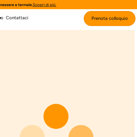
enessere e termale.
Scopri di più.
mo
Contattaci
Prenota colloquio
Prenota colloquio