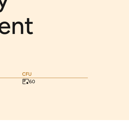
ent
CFU
60