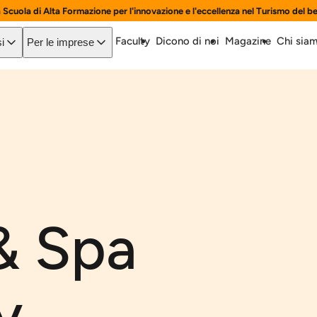
a Scuola di Alta Formazione per l'innovazione e l'eccellenza nel Turismo del b
Faculty
Dicono di noi
Magazine
Chi sia
i
Per le imprese
& Spa
y