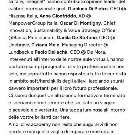
sa fare, insegna!” hanno contribuito opinion leader del
calibro internazionale quali
Gianluca Di Pietro
, CEO @
Hisense Italia,
Anna Gionfriddo
, AD @
ManpowerGroup Italia,
Oscar Di Montigny
, Chief
Innovation, Sustainability & Value Strategy Officer
@Banca Mediolanum,
Danila De Stefano
, CEO @
Unobravo,
Tiziana Mele
, Managing Director @
Lundbeck e
Paolo Dellachà
, CEO @ De Nora.
Intervenuti all’interno delle nostre aule virtuali, hanno
portato esempi pragmatici di vita professionale e non
solo, ma soprattutto hanno risposto a tutte le curiosità
in ambito soft/hard skills degli allievi, lasciando spunti
davvero importanti per il loro futuro professionale.
Ci siamo dunque! Un altro anno formativo è terminato
e speriamo come sempre che sia stato un viaggio
piacevole e divertente. Una tappa luminosa all’interno
delle vostre brillanti carriere.
A noi di w.academy non resta che augurarvi di non
perdere mai quella voglia di imparare mostrata in